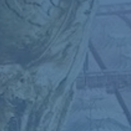
皇马、西足协未回复这一链条呈现给
得注意的是 在报道中 阿斯:给西足
回复”的事实 再突出“仍坚持投诉”
问 一方面给了塞维这样的俱乐部更
定” 更像是提醒 任何处于权力中
缺的一部分。
局来看 这一行为承载着更深的象征
 使其对于公平竞争环境的敏感度远
系公平性的考验。