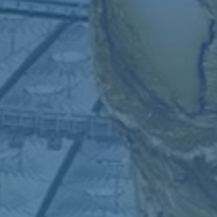
在这起事件中 《阿斯》扮演了极具
公众 另一方面 它也是“问责者” 
协的信函未获回复 塞维仍坚持投诉
的态度 从而将焦点引向制度与权
媒体在竞技生态中的角色是微妙的 
多曝光与话语空间 另一方面也将西
心的机构或俱乐部 都必须接受来
塞维坚持投诉皇马背后的深层逻辑
从表面看 塞维坚持投诉皇马 是对
意义。塞维既非传统意义上的“弱旅
超普通球队。任何在判罚 尤其是涉