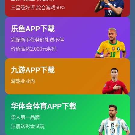
从关键比赛到精神符号
国家德比一向被视为西甲乃至世界足坛最具关注度的对决之一，对
阵皇马意味着面对的是最直接的联赛、杯赛甚至欧战竞争对手。巴
萨在经历阵容更新、财政压力、新旧更替后，每一次对皇马的胜利
都显得格外珍贵。阿劳霍之所以强调“赢下国家德比意义非凡”，是
因为这类比赛往往具备
多重叠加效应
：积分上的直接受益、舆论环
境的扭转、更衣室信心的提升以及俱乐部话语权的重塑。这种胜利
就像一面镜子，让球队看到自己仍然具备与豪门正面对抗的能力，
也让年轻球员明白，巴萨的传统并未因困难而消散。