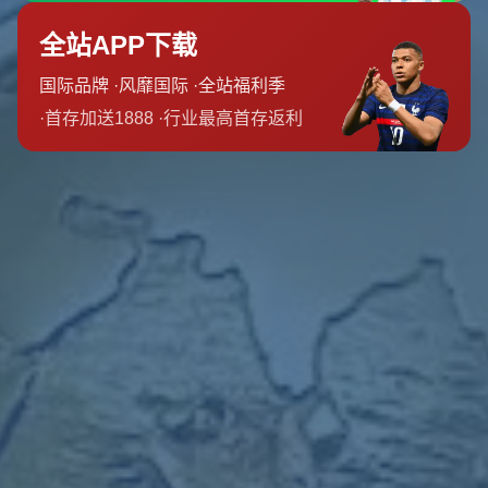
阿劳霍的角色远不止中卫
作为后防核心之一，阿劳霍在国家德比中的表现往往决定比赛下
限。他精准的补位、强硬的对抗，以及在关键时刻的封堵，为球队
提供稳定的安全感。但从更深层次看，他承担的已不只是防线职
责，更是一种
精神领袖的雏形
。当他在接受采访时强调夺冠目标、
强调胜利带来的动力，这种话语背后体现的是一种“我愿意承担”的
态度。在经历伤病、质疑和战术调整后，他依然选择用强硬的比赛
风格和高标准的自我要求，去向队友传递一个信息：巴萨仍然要以
冠军为目标，而不是以过渡为借口。