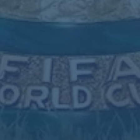
物。
更衣室氛围与冠军动力
足球世界常说“更衣室能赢球 也能输球” 国家德比胜利和夺冠愿景会
直接影响更衣室的氛围。当球队刚赢下这样一场焦点战，阿劳霍等
核心球员在内部讲话中，会强调的是“不能止步于此”和“这只是夺冠
路上的一步”这种话语会让年轻球员意识到，胜利不是终点，而是起