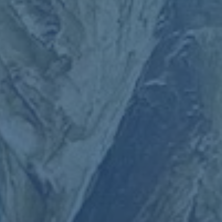
比胜利当晚，社交媒体上对于球队的评价瞬间转向积极，原本怀疑
教练战术的人开始讨论“巴萨新体系成型”，原本对年轻球员有所保
留的声音也转变为赞赏。接下来的几轮联赛，球队在自信加持下连
续拿分，即使遭遇客场不利局面，也能凭借精神韧性完成逆转或守
和。这样一场比赛，在积分榜上或许只是三分，却在无形中为后续
比赛打下了心理基础。这就是阿劳霍口中“胜利的特殊意义”在现实
中的具体体现。
夺冠目标让球队结构更清晰
当一支球队明确喊出“目标是夺冠”，并且拥有赢下国家德比这样有
说服力的成绩支撑时，队内的很多问题会被迫走向清晰。首先是责
任划分 更衣室内部会更清楚谁是核心，谁要承担关键时刻的站出
来。阿劳霍作为防线中坚，自然被推到“必须稳定发挥”的位置。其
次是战术执行 当夺冠成为现实目标，而不是口头口号时，球员会更
自觉地在比赛中执行教练要求，即便是高位压迫中的一次折返，即
便是无球跑动中的一次掩护，也会更加坚决，因为他们知道每一个
细节都服务于终极目标。再次是训练态度 只有在日常训练中投入更
大强度，国家德比中那种对抗级别的比赛才不会显得突兀。阿劳霍
经常以高强度训练著称，他在训练场上的标准，无形中也会影响年
轻球员的职业习惯。