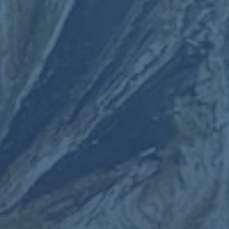
冠军愿景重塑巴萨气质
对于巴萨这样历史悠久的俱乐部来说，“如何踢”和“能否赢”一直交织
在一起。近年来经历低谷后，球队一度被质疑失去了传统风格与冠
军气质。而当阿劳霍这样兼具拼搏精神与战术纪律的球员在国家德
比中持续高水平发挥，并在夺冠话题上毫不退缩，实际上是在重塑
一种新的巴萨气质——既坚持传控理念，又强调对抗和防守稳定；
既渴望美感，又不拒绝务实。赢下国家德比意义非凡 夺冠使巴萨充
满动力这句话背后，是一种不再满足于“过程不错”的姿态，而是期
望用冠军验证过程价值的决心。
年轻核心的心理成长
从个人成长角度看，阿劳霍也在通过这些关键比赛完成自我塑造。
年轻时的中卫往往容易在大场面紧张，出现判断失误或者情绪波
动，而国家德比正是最快的心理成长课堂。一场高强度的对决，会
暴露球员在站位选择、出脚时机以及临场冷静上的不足，但只要经
历得足够多，出错后能总结反思，下一次就会更成熟。当他每一次
在这种级别比赛中顶住压力，完成人盯人、补位、封堵时，他的自
信心也在不断累积。当这种个人自信与球队的整体目标叠加时，就
形成了一种向上的合力，推动着他成为未来多年巴萨防线的标杆人