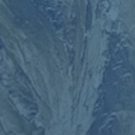
验。
真正有价值的“最新版世界杯竞猜入口地址揭秘”不会凭空
体、持牌网络平台或国内外广为人知的大型互联网公司。
中传播，且发布者身份模糊，那基本可以判定其风险极高
关牌照信息、公司名称以及合作机构，并提供真实可查询
不明应用、是否频繁弹出“充值提醒”或“限时豪礼”，是