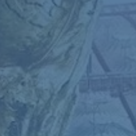
是帮助你找到可靠入口，而是引导
谓“高手战绩”来营造一种稳赚不
合规、透明、可追溯的信息源。
通用的识别逻辑。可以从三方面进