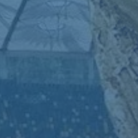
行筛查 入口来源 站点资质 使用体
其一是入口来源是否明确可追溯。
清晰背景的主体，比如知名体育媒
未经认证的自媒体账号或私密社群
规平台通常会在首页或底部展示相
验是否合理安全，如是否强制下载