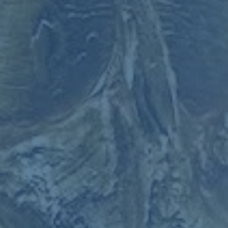
版世界杯竞猜入口地址揭秘”旗号的网页，其核心目标并不
险站点。这类页面常常通过夸张标题、虚假的获奖截图、所
们从源头上识别那些不以用户安全为先的内容，转而关注
三步筛查路径
渠道，最实用的办法不是死记某一个网址，而是掌握一套