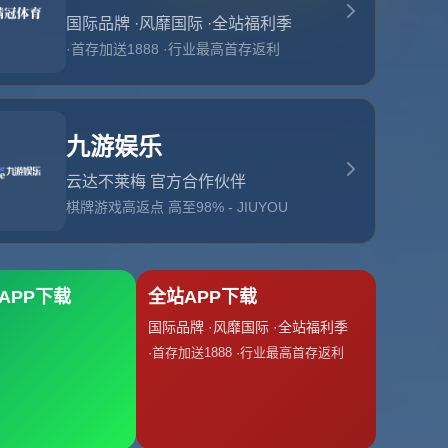
边期待精彩赛事，一边又想通过合
层出不穷，不少人一不留神就掉进高
案例等角度，帮你在信息爆炸的环
现实情况是，随着监管环境趋严和
平台通常会将世界杯竞猜功能嵌入
单独开设一个显眼的“世界杯博彩通