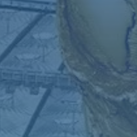
更需要注意的是，许多打着“最新
你进入他们所合作甚至自建的高风
赔的幻象。理解这一点，有助于我
如何判定世界杯竞猜入口是否可信
在琳琅满目的入口地址中筛选可靠