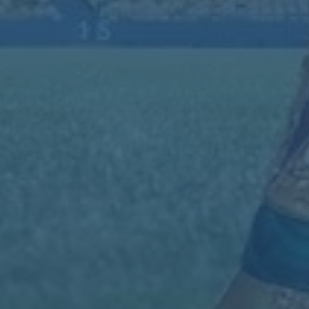
关键词的真实含义揭秘背后“引流话
许多文章会刻意嵌入“最新版世界杯
供方便，实际上是在利用搜索算法
打出“独家揭秘最新版世界杯竞猜