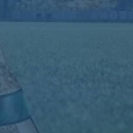
通道”等关键词，看似是在为读者提
时避免盲目跟风。比如有的内容会
器打开”，既不给出平台全称，也不