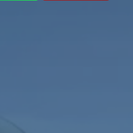
，从而造成在用户感知层面“入口