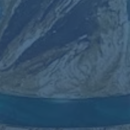
术”
竞猜入口地址”“世界杯官方竞猜平台”“正规世界杯竞猜
引流。理解这些关键词背后的逻辑，有助于你在寻找入口
入口地址”的旗号，却只给出一个短链和一句“复制到浏览