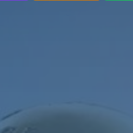
方入口可能会通过短链、跳转页或活动页形式动态管理地址