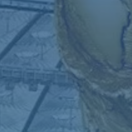
经济层面的博弈尤文与皇马的算盘
他们在考虑出售时需要尽可能收回
的关键期如果收到合适报价他们并
皇马俱乐部管理层则必须在多个潜
定妥协换取加盟皇马的舞台他就会
处于黄金年龄的中锋在账面上更符
间
战术案例解析他在皇马能扮演怎样
队对手通过高强度压迫限制中场出
弗拉霍维奇皇马可以采取更为直接
做形成二过二或者二打一的局面 
间当比赛进行到第70分钟之后他
角色在当前皇马阵容中并没有完全
弗拉霍维奇存在差距