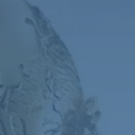
左路纵向推进与内切爆点罗德里戈
望一个能牵制中卫解放两翼的轴心
狭小空间能够用一脚撞墙配合或者转
友创造机会 在对阵意甲多支传统强
走一名中卫为边路插上的队友打出
终结两方面同时补位
然其消息并非总是等同于官方态度
动态可能考虑今夏签他时实际上向外
乐部希望在姆巴佩之外保留转会操
折中方案