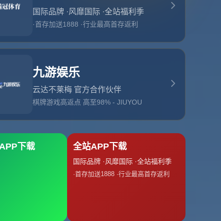
今夏签他
格外抢眼它不仅关乎尤文图斯的锋
弈的球迷来说这更像是一局长线棋
的持续成长勉强填补了进球空缺但
弗拉霍维奇动态的报道出现时外界
能背身做球也能在禁区一击致命的支
抗能力著称在尤文虽然受到战术与